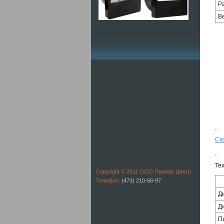
Р
В
Ск
Те
Copyright © 2011 ООО Прибор-Центр
Телефон:
(473) 210-66-97
Д
Д
П