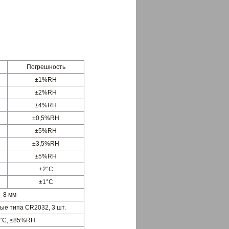
Погрешность
±1%RH
±2%RH
±4%RH
±0,5%RH
±5%RH
±3,5%RH
±5%RH
±2°C
±1°C
8 мм
ые типа CR2032, 3 шт.
40°C, ≤85%RH