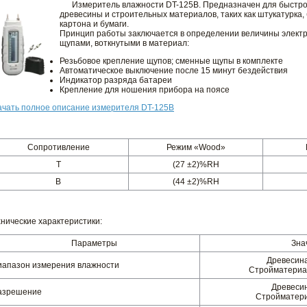
Измеритель влажности DT-125B. Предназначен для быстрог
древесины и строительных материалов, таких как штукатурка, 
картона и бумаги.
Принцип работы заключается в определении величины электр
щупами, воткнутыми в материал:
Резьбовое крепление щупов; сменные щупы в комплекте
Автоматическое выключение после 15 минут бездействия
Индикатор разряда батареи
Крепление для ношения прибора на поясе
ачать полное описание измерителя DT-125B
Сопротивление
Режим «Wood»
T
(27 ±2)%RH
B
(44 ±2)%RH
хнические характеристики:
Параметры
Зна
Древесина
иапазон измерения влажности
Стройматериал
Древеси
азрешение
Стройматер