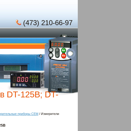
(473) 210-66-97
в DT-125B; DT-
ерительные приборы CEM
/ Измерители
25B