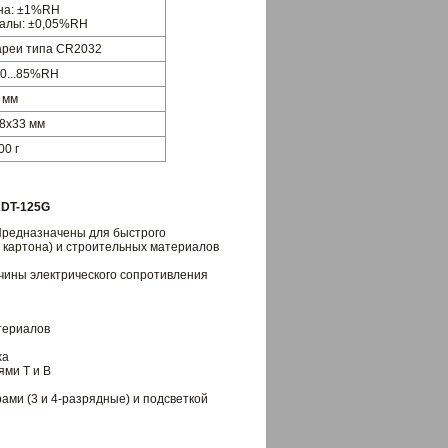
на: ±1%RH
алы: ±0,05%RH
ареи типа CR2032
, 0...85%RH
 мм
8х33 мм
00 г
 DT-125G
редназначены для быстрого
 картона) и строительных материалов
чины электрического сопротивления
териалов
ха
ми Т и В
ми (3 и 4-разрядные) и подсветкой