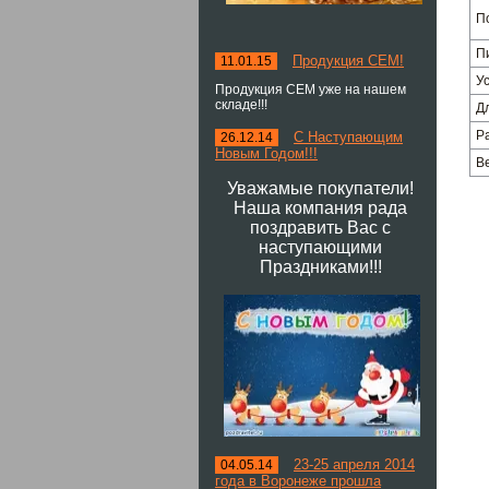
П
П
Продукция СЕМ!
11.01.15
У
Продукция СЕМ уже на нашем
складе!!!
Д
Р
С Наступающим
26.12.14
Новым Годом!!!
В
Уважамые покупатели!
Наша компания рада
поздравить Вас с
наступающими
Праздниками!!!
23-25 апреля 2014
04.05.14
года в Воронеже прошла