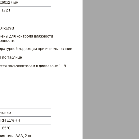
х60х27 мм
172 г
DT-129B
ены для контроля влажности
енности:
ературной коррекции при использовании
 по таблице
тся пользователем в диапазоне 1...9
ачение
9%RH ±1%RH
...85°С
ия типа ААА, 2 шт.