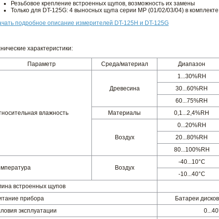
Резьбовое крепление встроенных щупов, возможность их замены
Только для DT-125G: 4 выносных щупа серии МР (01/02/03/04) в комплекте
ачать подробное описание измерителей DT-125H и DT-125G
хнические характеристики:
Параметр
Среда/материал
Диапазон
1...30%RH
Древесина
30...60%RH
60...75%RH
тносительная влажность
Материалы
0,1...2,4%RH
0...20%RH
Воздух
20...80%RH
80...100%RH
-40...10°C
емпература
Воздух
-10...40°C
лина встроенных щупов
итание прибора
Батареи дисков
словия эксплуатации
0...