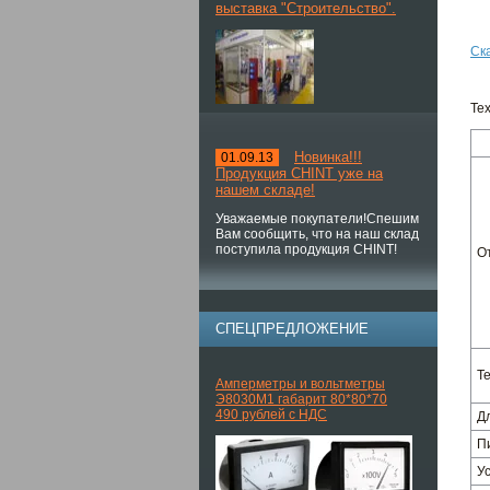
выставка "Строительство".
Ск
Те
Новинка!!!
01.09.13
Продукция CHINT уже на
нашем складе!
Уважаемые покупатели!Спешим
Вам сообщить, что на наш склад
поступила продукция CHINT!
О
СПЕЦПРЕДЛОЖЕНИЕ
Т
Амперметры и вольтметры
Э8030М1 габарит 80*80*70
490 рублей с НДС
Д
П
У