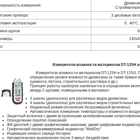
Древеси
огрешность измерения
Стройматери
итание прибора
3 дисковые бат
словия эксплуатации
0...40°С
лина щупов
8
азмеры
140х4
ес
1
Измерители влажности материалов DT-125H и
Измерители влажности материалов DT-125H и DT-125G. П
определения уровня влажности древесины (а также бумаги и
(цемента, бетона, строительного раствора и др.).
Принцип работы приборов заключается в определении вели
между 2 щупами, помещенными в материал:
3 шкалы (диапазона) для различных видов древесины
4 шкалы (диапазона) для различных видов строительных ма
Индексный режим (получение безразмерной величины)
Автоматическое измерение температуры и влажности возду
Защитный колпачок с двумя встроенными калибровочными сопротивления
Определение max/min показаний
ЖК-дисплей с двумя графическими шкалами, двумя цифровыми индикатора
Графический программируемый индикатор "Wet/Dry"
Индикация низкого заряда батареи
Автоматическое выключение после 3 минут бездействия