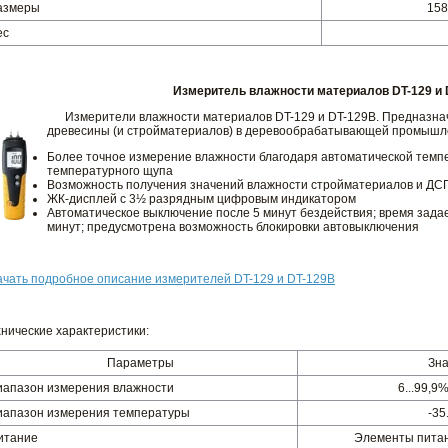
азмеры
158
ес
Измеритель влажности материалов DT-129 и 
Измерители влажности материалов DT-129 и DT-129B. Предназнач
древесины (и стройматериалов) в деревообрабатывающей промышл
Более точное измерение влажности благодаря автоматической темп
температурного щупа
Возможность получения значений влажности стройматериалов и ДСП
ЖК-дисплей с 3½ разрядным цифровым индикатором
Автоматическое выключение после 5 минут бездействия; время задае
минут; предусмотрена возможность блокировки автовыключения
ачать подробное описание измерителей DT-129 и DT-129B
хнические характеристики:
Параметры
Зн
иапазон измерения влажности
6...99,
иапазон измерения температуры
-35
итание
Элементы питан