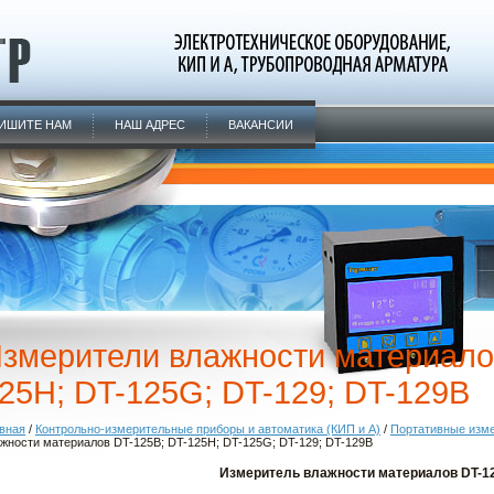
ИШИТЕ НАМ
НАШ АДРЕС
ВАКАНСИИ
змерители влажности материало
25Н; DT-125G; DT-129; DT-129B
вная
/
Контрольно-измерительные приборы и автоматика (КИП и А)
/
Портативные изм
жности материалов DT-125B; DT-125Н; DT-125G; DT-129; DT-129B
Измеритель влажности материалов DT-1